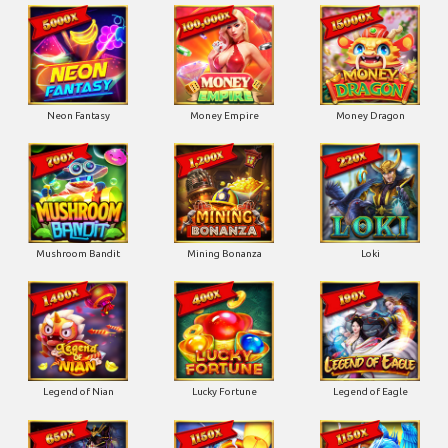
Neon Fantasy
Money Empire
Money Dragon
Mushroom Bandit
Mining Bonanza
Loki
Legend of Nian
Lucky Fortune
Legend of Eagle