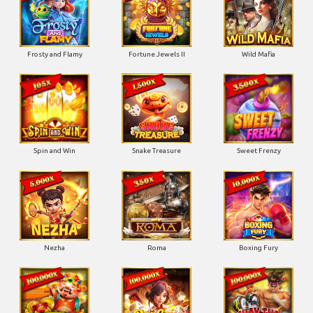
Frosty and Flamy
Fortune Jewels II
Wild Mafia
Spin and Win
Snake Treasure
Sweet Frenzy
Nezha
Roma
Boxing Fury