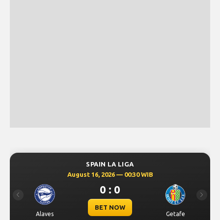
SPAIN LA LIGA
August 16, 2026 — 00:30 WIB
0 : 0
Previous
Next
BET NOW
Alaves
Getafe