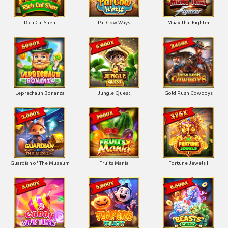
Rich Cai Shen
Pai Gow Ways
Muay Thai Fighter
Leprechaun Bonanza
Jungle Quest
Gold Rush Cowboys
Guardian of The Museum
Fruits Mania
Fortune Jewels I