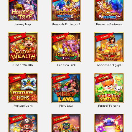
Honey Trap
Heavenly Fortunes 2
Heavenly Fortunes
God of Wealth
Ganesha Luck
Goddess of Egypt
Fortune Lions
Fiery Lava
Farm of Fortune