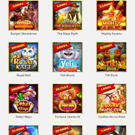
Ranger Showdown
The Maya Myth
Mighty Sevens
Royal Katt
Yeti Boom
Tiki Rush
Poker Ways
Fortune Jewels III
Golden Horse Ride