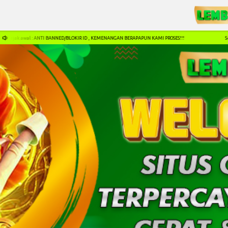
I BANNED/BLOKIR ID , KEMENANGAN BERAPAPUN KAMI PROSES!!!
Selamat Datang Di Lem