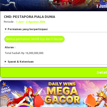
CMD: PESTAPORA PIALA DUNIA
Periode :
1 Juni - 2 Agustus 2026
Permainan yang berpartisipasi
Semua permainan World Cup dan E-Soccer
Aturan :
Total hadiah Rp 16,000,000,000.
Syarat & Ketentuan
Detai