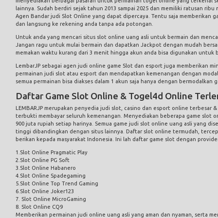
menyediakan berbagai pasaran untuk permainan togel online yang terkenal se
lainnya. Sudah berdiri sejak tahun 2013 sampai 2025 dan memiliki ratusan ri
Agen Bandar judi Slot Online yang dapat dipercaya. Tentu saja memberikan
dan langsung ke rekening anda tanpa ada potongan.
Untuk anda yang mencari situs slot online uang asli untuk bermain dan menc
Jangan ragu untuk mulai bermain dan dapatkan Jackpot dengan mudah bersam
memakan waktu kurang dari 3 menit hingga akun anda bisa digunakan untuk ber
LembarJP sebagai agen judi online game
Slot
dan esport juga memberikan mini
permainan judi slot atau esport dan mendapatkan kemenangan dengan modal k
semua permainan bisa diakses dalam 1 akun saja hanya dengan bermodalkan g
Daftar Game Slot Online & Togel4d Online Terl
LEMBARJP merupakan penyedia judi slot, casino dan esport online terbesar & 
terbukti membayar seluruh kemenangan. Menyediakan beberapa game slot onl
900 juta rupiah setiap harinya. Semua game judi slot online uang asli yang dis
tinggi dibandingkan dengan situs lainnya. Daftar slot online termudah, terc
berikan kepada masyarakat Indonesia. Ini lah daftar game slot dengan provider
1.Slot Online Pragmatic Play
2.Slot Online PG Soft
3.Slot Online Habanero
4.Slot Online Spadegaming
5.Slot Online Top Trend Gaming
6.Slot Online Joker123
7. Slot Online MicroGaming
8. Slot Online CQ9
Memberikan permainan judi online uang asli yang aman dan nyaman, serta m