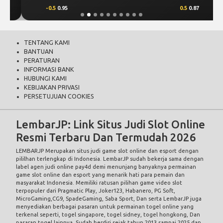
-0.5
0.95
0.5
0.87
TENTANG KAMI
BANTUAN
PERATURAN
INFORMASI BANK
HUBUNGI KAMI
KEBIJAKAN PRIVASI
PERSETUJUAN COOKIES
LembarJP: Link Situs Judi Slot Online
Resmi Terbaru Dan Termudah 2026
LEMBARJP
Merupakan situs judi game slot online dan esport dengan
pililhan terlengkap di Indonesia.
LembarJP
sudah bekerja sama dengan
label agen judi online pay4d demi menunjang banyaknya permainan
game slot online dan esport yang menarik hati para pemain dan
masyarakat Indonesia. Memiliki ratusan pilihan game video slot
terpopuler dari Pragmatic Play, Joker123, Habanero, PG Soft,
MicroGaming,CG9, SpadeGaming, Saba Sport, Dan serta LembarJP juga
menyediakan berbagai pasaran untuk permainan togel online yang
terkenal seperti, togel singapore, togel sidney, togel hongkong, Dan
pasaran togel lainnya. Sudah berdiri sejak tahun 2013 sampai 2025 dan