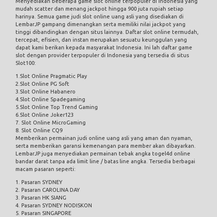
Menyediakan beberapa game slot online terpopuler di Indonesia yang
mudah scatter dan menang jackpot hingga 900 juta rupiah setiap
harinya. Semua game judi slot online uang asli yang disediakan di
LembarJP
gampang dimenangkan serta memiliki nilai jackpot yang
tinggi dibandingkan dengan situs lainnya. Daftar slot online termudah,
tercepat, efisien, dan instan merupakan sesuatu keunggulan yang
dapat kami berikan kepada masyarakat Indonesia. Ini lah daftar game
slot dengan provider terpopuler di Indonesia yang tersedia di situs
Slot100:
1.Slot Online Pragmatic Play
2.Slot Online PG Soft
3.Slot Online Habanero
4.Slot Online Spadegaming
5.Slot Online Top Trend Gaming
6.Slot Online Joker123
7. Slot Online MicroGaming
8. Slot Online CQ9
Memberikan permainan judi online uang asli yang aman dan nyaman,
serta memberikan garansi kemenangan para member akan dibayarkan.
LembarJP juga menyediakan permainan tebak angka
togel4d online
bandar darat tanpa ada limit line / batas line angka. Tersedia berbagai
macam pasaran seperti:
1. Pasaran SYDNEY
2. Pasaran CAROLINA DAY
3. Pasaran HK SIANG
4. Pasaran SYDNEY NODISKON
5. Pasaran SINGAPORE