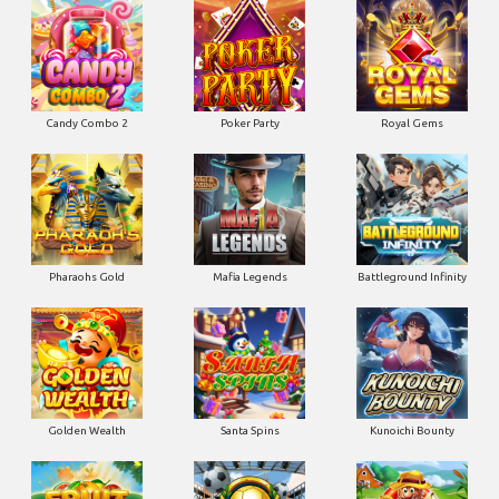
Candy Combo 2
Poker Party
Royal Gems
Pharaohs Gold
Mafia Legends
Battleground Infinity
Golden Wealth
Santa Spins
Kunoichi Bounty