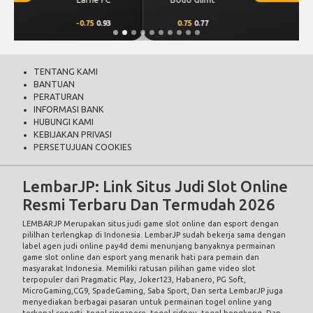
0.75
0.77
-0.75
-0.95
TENTANG KAMI
BANTUAN
PERATURAN
INFORMASI BANK
HUBUNGI KAMI
KEBIJAKAN PRIVASI
PERSETUJUAN COOKIES
LembarJP: Link Situs Judi Slot Online
Resmi Terbaru Dan Termudah 2026
LEMBARJP
Merupakan situs judi game slot online dan esport dengan
pililhan terlengkap di Indonesia.
LembarJP
sudah bekerja sama dengan
label agen judi online pay4d demi menunjang banyaknya permainan
game slot online dan esport yang menarik hati para pemain dan
masyarakat Indonesia. Memiliki ratusan pilihan game video slot
terpopuler dari Pragmatic Play, Joker123, Habanero, PG Soft,
MicroGaming,CG9, SpadeGaming, Saba Sport, Dan serta LembarJP juga
menyediakan berbagai pasaran untuk permainan togel online yang