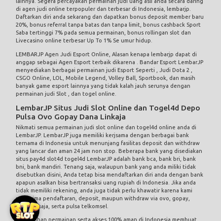
lainnya. Segera percayakan permainan judi uang asli anda secara daring
di agen judi online terpopuler dan terbesar di Indonesia, lembarjp.
Daftarkan diri anda sekarang dan dapatkan bonus deposit member baru
20%, bonus referral tanpa batas dan tanpa limit, bonus cashback Sport
Saba tertinggi 7% pada semua permainan, bonus rollingan slot dan
Livecasino online terbesar Up To 1% Se umur hidup.
LEMBARJP Agen Judi Esport Online, Alasan kenapa lembarjp dapat di
anggap sebagai Agen Esport terbaik dikarena . Bandar Esport LembarJP
menyediakan berbagai permainan judi Esport Seperti , Judi Dota 2 ,
CSGO Online, LOL, Mobile Legend, Volley Ball, Sportbook, dan masih
banyak game esport lainnya yang tidak kalah jauh serunya dengan
permainan judi Slot , dan togel online.
LembarJP Situs Judi Slot Online dan Togel4d Depo
Pulsa Ovo Gopay Dana Linkaja
Nikmati semua permainan judi slot online dan togel4d online anda di
LembarJP. LembarJP juga memiliki kerjsama dengan berbagai bank
ternama di Indonesia untuk menunjang fasilitas deposit dan withdraw
yang lancar dan aman 24 jam non stop. Beberapa bank yang disediakan
situs pay4d slot4d togel4d LembarJP adalah bank bca, bank bri, bank
bni, bank mandiri. Tenang saja, walaupun bank yang anda miliki tidak
disebutkan disini, Anda tetap bisa mendaftarkan diri anda dengan bank
apapun asalkan bisa bertransaksi uang rupiah di Indonesia. Jika anda
tidak memiliki rekening, anda juga tidak perlu khawatir karena kami
menerima pendaftaran, deposit, maupun withdraw via ovo, gopay,
dana, linkaja, serta pulsa telkomsel.
Kemudahan permainan serta akses 100% aman di Indonesia membuat