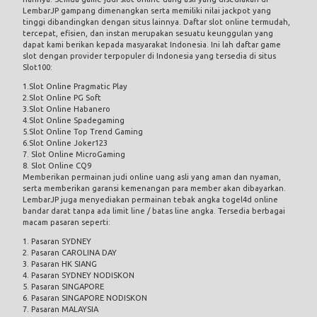
LembarJP
gampang dimenangkan serta memiliki nilai jackpot yang
tinggi dibandingkan dengan situs lainnya. Daftar slot online termudah,
tercepat, efisien, dan instan merupakan sesuatu keunggulan yang
dapat kami berikan kepada masyarakat Indonesia. Ini lah daftar game
slot dengan provider terpopuler di Indonesia yang tersedia di situs
Slot100:
1.Slot Online Pragmatic Play
2.Slot Online PG Soft
3.Slot Online Habanero
4.Slot Online Spadegaming
5.Slot Online Top Trend Gaming
6.Slot Online Joker123
7. Slot Online MicroGaming
8. Slot Online CQ9
Memberikan permainan judi online uang asli yang aman dan nyaman,
serta memberikan garansi kemenangan para member akan dibayarkan.
LembarJP juga menyediakan permainan tebak angka
togel4d online
bandar darat tanpa ada limit line / batas line angka. Tersedia berbagai
macam pasaran seperti:
1. Pasaran SYDNEY
2. Pasaran CAROLINA DAY
3. Pasaran HK SIANG
4. Pasaran SYDNEY NODISKON
5. Pasaran SINGAPORE
6. Pasaran SINGAPORE NODISKON
7. Pasaran MALAYSIA