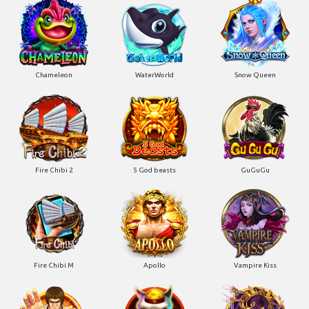
Chameleon
WaterWorld
Snow Queen
Fire Chibi 2
5 God beasts
GuGuGu
Fire Chibi M
Apollo
Vampire Kiss