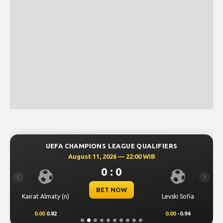
UEFA CHAMPIONS LEAGUE QUALIFIERS
August 11, 2026 — 22:00 WIB
0 : 0
Previous
Next
BET NOW
Kairat Almaty (n)
Levski Sofia
0.00
0.82
0.00
-0.94