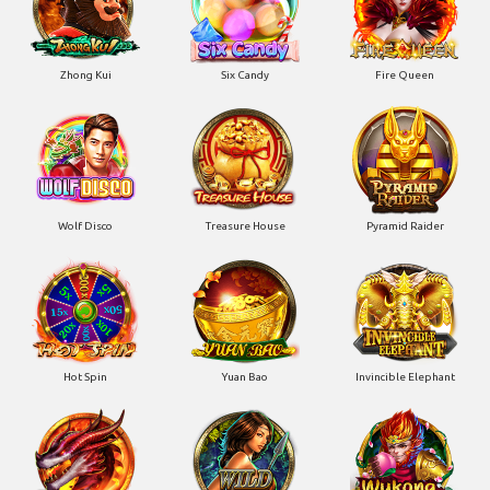
Zhong Kui
Six Candy
Fire Queen
Wolf Disco
Treasure House
Pyramid Raider
Hot Spin
Yuan Bao
Invincible Elephant