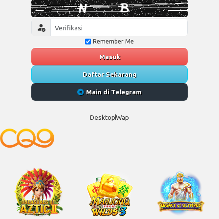
Remember Me
Masuk
Daftar Sekarang
Main di Telegram
Desktop
Wap