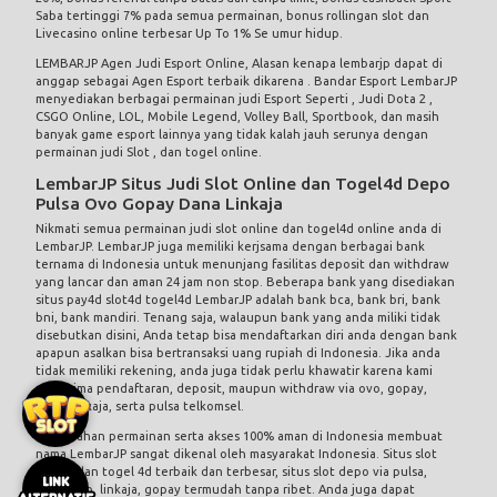
Saba tertinggi 7% pada semua permainan, bonus rollingan slot dan
Livecasino online terbesar Up To 1% Se umur hidup.
LEMBARJP Agen Judi Esport Online, Alasan kenapa lembarjp dapat di
anggap sebagai Agen Esport terbaik dikarena . Bandar Esport LembarJP
menyediakan berbagai permainan judi Esport Seperti , Judi Dota 2 ,
CSGO Online, LOL, Mobile Legend, Volley Ball, Sportbook, dan masih
banyak game esport lainnya yang tidak kalah jauh serunya dengan
permainan judi Slot , dan togel online.
LembarJP Situs Judi Slot Online dan Togel4d Depo
Pulsa Ovo Gopay Dana Linkaja
Nikmati semua permainan judi slot online dan togel4d online anda di
LembarJP. LembarJP juga memiliki kerjsama dengan berbagai bank
ternama di Indonesia untuk menunjang fasilitas deposit dan withdraw
yang lancar dan aman 24 jam non stop. Beberapa bank yang disediakan
situs pay4d slot4d togel4d LembarJP adalah bank bca, bank bri, bank
bni, bank mandiri. Tenang saja, walaupun bank yang anda miliki tidak
disebutkan disini, Anda tetap bisa mendaftarkan diri anda dengan bank
apapun asalkan bisa bertransaksi uang rupiah di Indonesia. Jika anda
tidak memiliki rekening, anda juga tidak perlu khawatir karena kami
menerima pendaftaran, deposit, maupun withdraw via ovo, gopay,
dana, linkaja, serta pulsa telkomsel.
Kemudahan permainan serta akses 100% aman di Indonesia membuat
nama
LembarJP
sangat dikenal oleh masyarakat Indonesia. Situs slot
online dan togel 4d terbaik dan terbesar, situs slot depo via pulsa,
dana, ovo, linkaja, gopay termudah tanpa ribet. Anda juga dapat