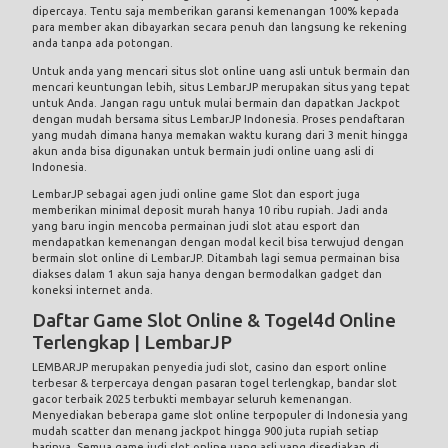
dipercaya. Tentu saja memberikan garansi kemenangan 100% kepada
para member akan dibayarkan secara penuh dan langsung ke rekening
anda tanpa ada potongan.
Untuk anda yang mencari situs slot online uang asli untuk bermain dan
mencari keuntungan lebih, situs LembarJP merupakan situs yang tepat
untuk Anda. Jangan ragu untuk mulai bermain dan dapatkan Jackpot
dengan mudah bersama situs LembarJP Indonesia. Proses pendaftaran
yang mudah dimana hanya memakan waktu kurang dari 3 menit hingga
akun anda bisa digunakan untuk bermain judi online uang asli di
Indonesia.
LembarJP sebagai agen judi online game
Slot
dan esport juga
memberikan minimal deposit murah hanya 10 ribu rupiah. Jadi anda
yang baru ingin mencoba permainan judi slot atau esport dan
mendapatkan kemenangan dengan modal kecil bisa terwujud dengan
bermain slot online di LembarJP. Ditambah lagi semua permainan bisa
diakses dalam 1 akun saja hanya dengan bermodalkan gadget dan
koneksi internet anda.
Daftar Game Slot Online & Togel4d Online
Terlengkap | LembarJP
LEMBARJP merupakan penyedia judi slot, casino dan esport online
terbesar & terpercaya dengan pasaran togel terlengkap, bandar slot
gacor terbaik 2025 terbukti membayar seluruh kemenangan.
Menyediakan beberapa game slot online terpopuler di Indonesia yang
mudah scatter dan menang jackpot hingga 900 juta rupiah setiap
harinya. Semua game judi slot online uang asli yang disediakan di