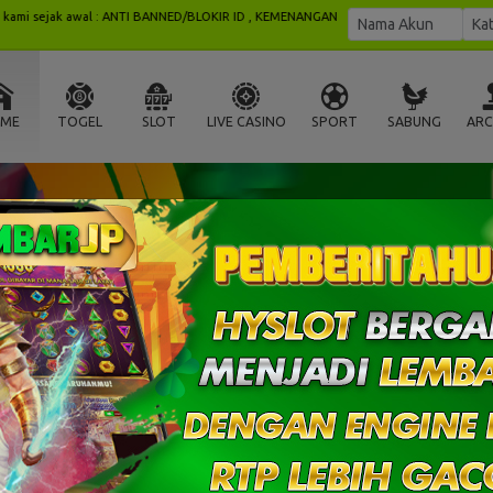
jak awal : ANTI BANNED/BLOKIR ID , KEMENANGAN BERAPAPUN KAMI PROSES!!!
ME
TOGEL
SLOT
LIVE CASINO
SPORT
SABUNG
ARC
NO DISC
NO DISC