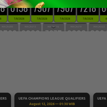
Y
SYDNEY
SINGAPORE
SINGAPORE
MALAYSIA
58
0158
7907
7907
7218
6
26
7/8/2026
7/8/2026
7/8/2026
7/8/2026
6
MACAU00
MACAU13
MACAU16
MACAU19
MACAU22
6529
6300
7875
6303
306
7/8/2026
7/8/2026
7/8/2026
7/8/2026
6/8/2026
IERS
E-FOOTBALL F24 INTERNATIONAL
E-FO
FRIENDLY