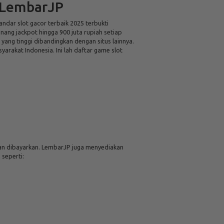
| LembarJP
ndar slot gacor terbaik 2025 terbukti
ng jackpot hingga 900 juta rupiah setiap
yang tinggi dibandingkan dengan situs lainnya.
arakat Indonesia. Ini lah daftar game slot
an dibayarkan. LembarJP juga menyediakan
 seperti: