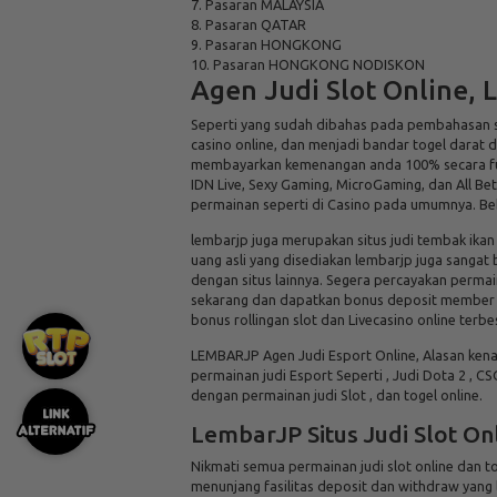
7. Pasaran MALAYSIA
8. Pasaran QATAR
9. Pasaran HONGKONG
10. Pasaran HONGKONG NODISKON
Agen Judi Slot Online, 
Seperti yang sudah dibahas pada pembahasan se
casino online, dan menjadi bandar togel darat 
membayarkan kemenangan anda 100% secara full. 
IDN Live, Sexy Gaming, MicroGaming, dan All Be
permainan seperti di
Casino
pada umumnya. Beber
lembarjp juga merupakan situs judi tembak ika
uang asli yang disediakan lembarjp juga sanga
dengan situs lainnya. Segera percayakan permain
sekarang dan dapatkan bonus deposit member b
bonus rollingan slot dan Livecasino online terb
LEMBARJP Agen Judi Esport Online, Alasan ken
permainan judi Esport Seperti , Judi Dota 2 , C
dengan permainan judi Slot , dan togel online.
LembarJP Situs Judi Slot O
Nikmati semua permainan judi slot online dan t
menunjang fasilitas deposit dan withdraw yang