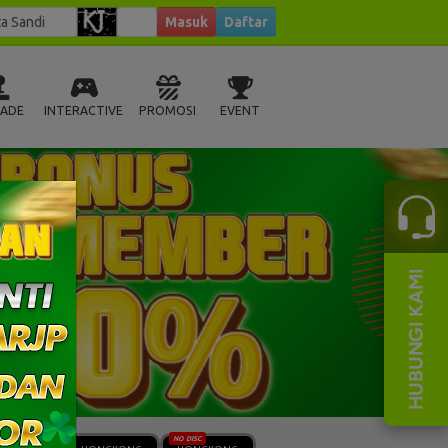
Selamat Datang Di LembarJP - motto kami sejak awal : ANTI BANNED/BLOKIR
Masuk
Daftar
ADE
INTERACTIVE
PROMOSI
EVENT
NO DISC