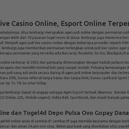
Live Casino Online, Esport Online Terpe
belumnya, situs lembarjp merupakan agen judi online dengan permainan judi
dengan lebih dari 10 pasaran togel resmi di dunia. lembarjp juga menerima 
Menjadi agen judi live casino online dengan beberapa provider seperti ION Li
t. lembarjp juga memberikan permainan terlengkap untuk judi live casino aga
apa permainan yang tersedia ada Baccarat, Roulette, Sic-bo, Blackjack,Drag
n online terbesar di 2025 dan gampang dimenangkan dengan hadiah jackpot te
t beragam dan memiliki minimal bet yang sangat rendah. Peluang kemenangan A
an judi uang asli anda secara daring di agen judi online terpopuler dan terbes
aru 20%, bonus referral tanpa batas dan tanpa limit, bonus cashback Sport
esar Up To 1% Se umur hidup.
apa lembarjp dapat di anggap sebagai Agen Esport terbaik dikarena . Banda
SGO Online, LOL, Mobile Legend, Volley Ball, Sportbook, dan masih banyak game
nline dan Togel4d Depo Pulsa Ovo Gopay Dana
ogel4d online anda di LembarJP. LembarJP juga memiliki kerjsama dengan ber
 lancar dan aman 24 jam non stop. Beberapa bank yang disediakan situs pay4