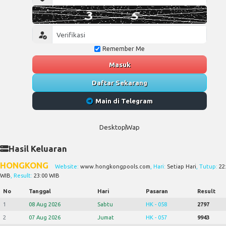
Remember Me
Masuk
Daftar Sekarang
Main di Telegram
Desktop
Wap
Hasil Keluaran
HONGKONG
Website:
www.hongkongpools.com
, Hari:
Setiap Hari
, Tutup:
22
WIB
, Result:
23:00 WIB
No
Tanggal
Hari
Pasaran
Result
1
08 Aug 2026
Sabtu
HK - 058
2797
2
07 Aug 2026
Jumat
HK - 057
9943