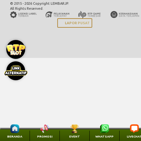
© 2015 - 2026 Copyright LEMBARJP.
All Rights Reserved.
LAPOR PUSAT
BERANDA
PROMOSI
EVENT
WHATSAPP
LIVECHA