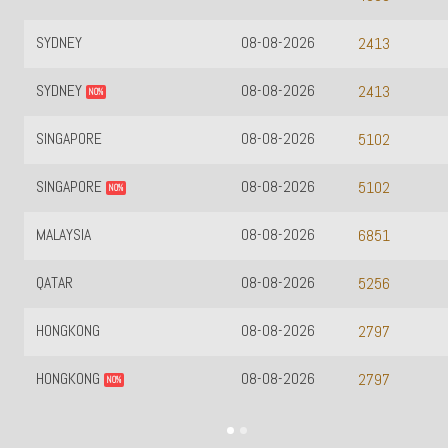
08-08-2026
MACAU13
2413
08-08-2026
MACAU16
2413
08-08-2026
MACAU19
5102
08-08-2026
MACAU22
5102
08-08-2026
MACAU23
6851
08-08-2026
5256
08-08-2026
2797
08-08-2026
2797