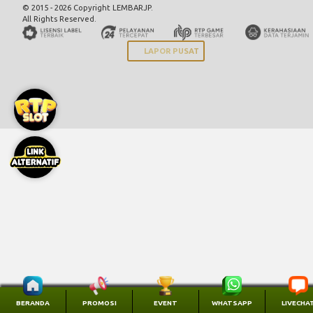
© 2015 - 2026 Copyright LEMBARJP.
All Rights Reserved.
LAPOR PUSAT
BERANDA
PROMOSI
EVENT
WHATSAPP
LIVECHA