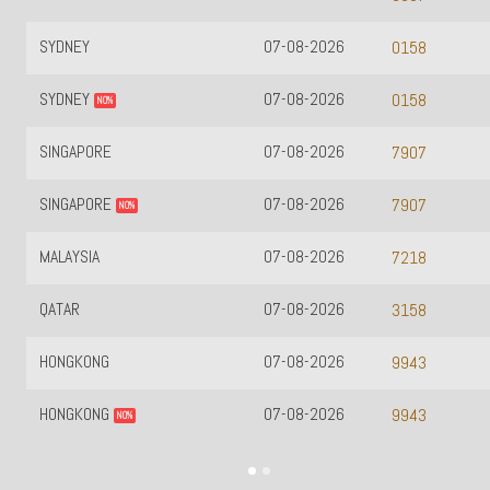
07-08-2026
MACAU13
0158
07-08-2026
MACAU16
0158
07-08-2026
MACAU19
7907
07-08-2026
MACAU22
7907
07-08-2026
MACAU23
7218
07-08-2026
3158
07-08-2026
9943
07-08-2026
9943