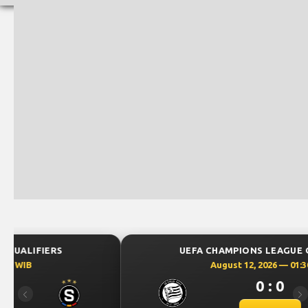
UEFA CHAMPIONS LEAGUE QUALIFIERS
August 12, 2026 — 01:30 WIB
0 : 0
Previous
Ne