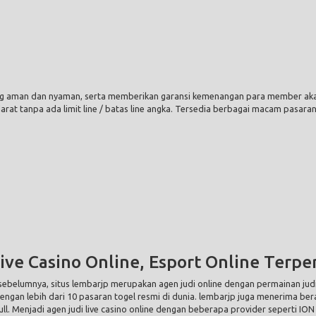
ang aman dan nyaman, serta memberikan garansi kemenangan para member ak
rat tanpa ada limit line / batas line angka. Tersedia berbagai macam pasaran
Live Casino Online, Esport Online Terpe
belumnya, situs lembarjp merupakan agen judi online dengan permainan judi
dengan lebih dari 10 pasaran togel resmi di dunia. lembarjp juga menerima 
Menjadi agen judi live casino online dengan beberapa provider seperti ION Li
t. lembarjp juga memberikan permainan terlengkap untuk judi live casino aga