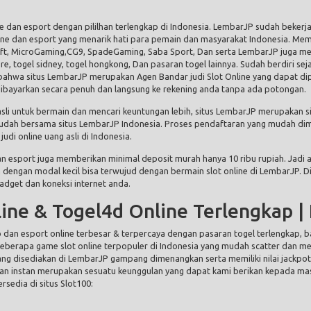
e dan esport dengan pililhan terlengkap di Indonesia.
LembarJP
sudah bekerja
e dan esport yang menarik hati para pemain dan masyarakat Indonesia. Memili
Soft, MicroGaming,CG9, SpadeGaming, Saba Sport, Dan serta LembarJP juga m
pore, togel sidney, togel hongkong, Dan pasaran togel lainnya. Sudah berdiri s
bahwa situs LembarJP merupakan Agen Bandar judi Slot Online yang dapat di
ayarkan secara penuh dan langsung ke rekening anda tanpa ada potongan.
 asli untuk bermain dan mencari keuntungan lebih, situs LembarJP merupakan s
udah bersama situs LembarJP Indonesia. Proses pendaftaran yang mudah di
udi online uang asli di Indonesia.
n esport juga memberikan minimal deposit murah hanya 10 ribu rupiah. Jadi 
engan modal kecil bisa terwujud dengan bermain slot online di LembarJP. D
dget dan koneksi internet anda.
ine & Togel4d Online Terlengkap 
dan esport online terbesar & terpercaya dengan pasaran togel terlengkap, ba
rapa game slot online terpopuler di Indonesia yang mudah scatter dan mena
yang disediakan di
LembarJP
gampang dimenangkan serta memiliki nilai jackpot 
, dan instan merupakan sesuatu keunggulan yang dapat kami berikan kepada masy
rsedia di situs Slot100: