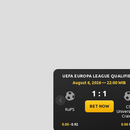
6/8/2026
UEFA EUROPA LEAGUE QUALIFI
August 6, 2026 — 22:59 WIB
2 : 1
Previous
BET NOW
Jagiellonia
Range
Bialystok
0.00
-0.75
0.00