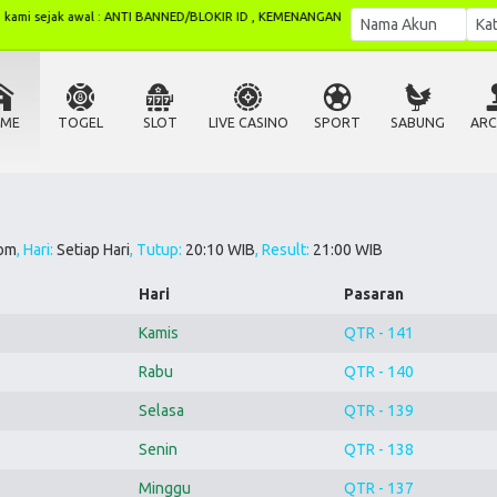
 sejak awal : ANTI BANNED/BLOKIR ID , KEMENANGAN BERAPAPUN KAMI PROSES!!!
ME
TOGEL
SLOT
LIVE CASINO
SPORT
SABUNG
ARC
com
, Hari:
Setiap Hari
, Tutup:
20:10 WIB
, Result:
21:00 WIB
Hari
Pasaran
Kamis
QTR - 141
Rabu
QTR - 140
Selasa
QTR - 139
Senin
QTR - 138
Minggu
QTR - 137