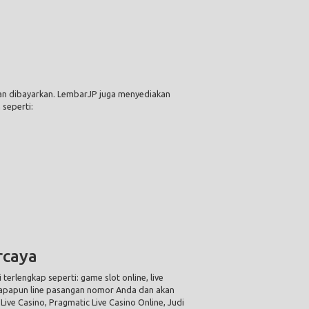
an dibayarkan. LembarJP juga menyediakan
 seperti:
rcaya
 terlengkap seperti: game
slot online
, live
berapapun line pasangan nomor Anda dan akan
ve Casino, Pragmatic Live Casino Online, Judi
r para member bisa merasakan secara langsung