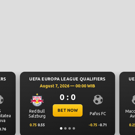
6/8/2026
6/8/2026
6/8/2026
6/8/2026
6/8/2026
ERS
UEFA EUROPA LEAGUE QUALIFIERS
UE
August 7, 2026 — 00:00 WIB
0 : 0
BET NOW
FC Hradec
rs FC
Besiktas
Be
Kralove
0.63
-0.25
-0.65
0.25
0.49
2.