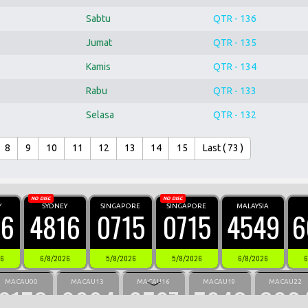
Sabtu
QTR - 136
Jumat
QTR - 135
Kamis
QTR - 134
Rabu
QTR - 133
Selasa
QTR - 132
8
9
10
11
12
13
14
15
Last ( 73 )
NO DISC
NO DISC
Y
SYDNEY
SINGAPORE
SINGAPORE
MALAYSIA
16
4816
0715
0715
4549
6
26
6/8/2026
5/8/2026
5/8/2026
6/8/2026
6
MACAU00
MACAU13
MACAU16
MACAU19
MACAU22
2153
9894
0597
5843
306