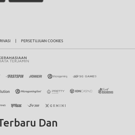
RIVASI
|
PERSETUJUAN COOKIES
 Terbaru Dan