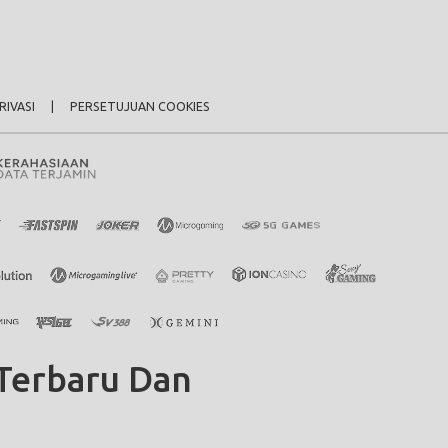
RIVASI
|
PERSETUJUAN COOKIES
er 2
Jogo do Bicho
 Terbaru Dan
sure
Dragon Treasure