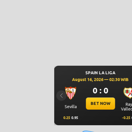
8/8/2026
Crash Cricket
Cras
UEFA CHAMPIONS LEAGUE QUALIF
August 12, 2026 — 01:30 WIB
0 : 0
Previous
BET NOW
SK Sturm
Fener
Graz
-0.5
0.95
0.5
0
Keno Extra Bet
Keno