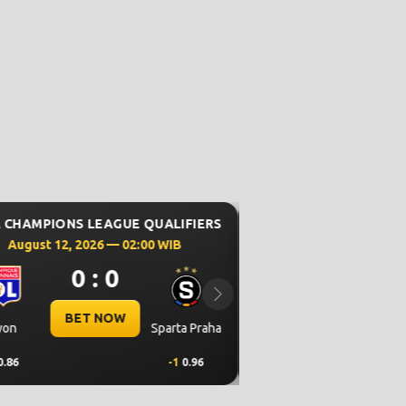
7/8/2026
al
Super E-Sabong
A CHAMPIONS LEAGUE QUALIFIERS
August 11, 2026 — 22:59 WIB
0 : 0
Next
BET NOW
Union Saint-
 Glimt
Gilloise
5
0.82
-0.75
1.00
us
Mines Gold