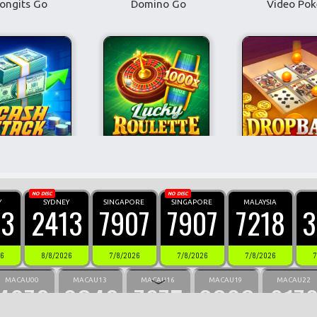
ongits Go
Domino Go
Video Pok
ash Stack
Lucky Roulette
Drop Bal
NO DISC
NO DISC
Y
SYDNEY
SINGAPORE
SINGAPORE
MALAYSIA
13
2413
7907
7907
7218
3
26
8/8/2026
7/8/2026
7/8/2026
7/8/2026
7
MACAU00
MACAU13
MACAU16
MACAU19
MACAU22
4072
0342
7875
6303
917
ines Grand
Big Small Casino
Crash Pu