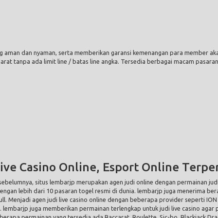
ang aman dan nyaman, serta memberikan garansi kemenangan para member ak
rat tanpa ada limit line / batas line angka. Tersedia berbagai macam pasaran
uper Bingo
Lucky Bingo
Calaca Bi
Live Casino Online, Esport Online Terpe
Rich Bingo
belumnya, situs lembarjp merupakan agen judi online dengan permainan judi
dengan lebih dari 10 pasaran togel resmi di dunia. lembarjp juga menerima 
Menjadi agen judi live casino online dengan beberapa provider seperti ION Li
t. lembarjp juga memberikan permainan terlengkap untuk judi live casino aga
apa permainan yang tersedia ada Baccarat, Roulette, Sic-bo, Blackjack,Drag