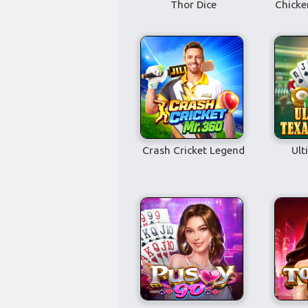
Thor Dice
Chicke
Crash Cricket Legend
Ult