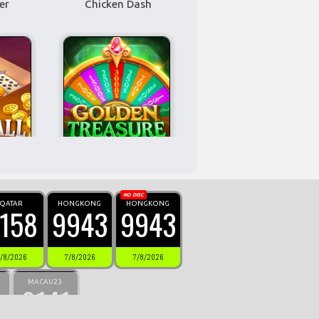
er
Chicken Dash
l
Golden Treasure
NO DISC
QATAR
HONGKONG
HONGKONG
158
9943
9943
/8/2026
7/8/2026
7/8/2026
MACAU23
8
9141
ck
Color Game Extreme