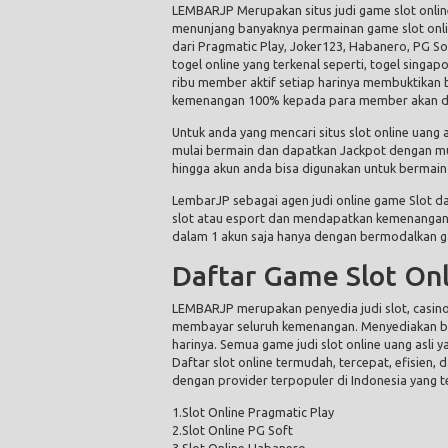
LEMBARJP
Merupakan situs judi game slot onlin
menunjang banyaknya permainan game slot onlin
dari Pragmatic Play, Joker123, Habanero, PG 
togel online yang terkenal seperti, togel singa
ribu member aktif setiap harinya membuktikan 
kemenangan 100% kepada para member akan dib
Untuk anda yang mencari situs slot online uang
mulai bermain dan dapatkan Jackpot dengan m
Go For Champion
Fortun
hingga akun anda bisa digunakan untuk bermain j
LembarJP sebagai agen judi online game
Slot
da
slot atau esport dan mendapatkan kemenangan d
dalam 1 akun saja hanya dengan bermodalkan ga
Daftar Game Slot Onl
LEMBARJP merupakan penyedia judi slot, casino 
membayar seluruh kemenangan. Menyediakan bebe
harinya. Semua game judi slot online uang asli 
Daftar slot online termudah, tercepat, efisien
Candyland Bingo
Pea
dengan provider terpopuler di Indonesia yang te
1.Slot Online Pragmatic Play
2.Slot Online PG Soft
3.Slot Online Habanero