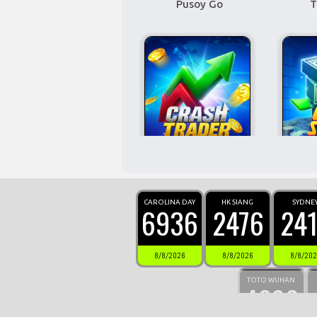
Pusoy Go
T
Crash Trader
C
CAROLINA DAY
HK SIANG
SYDNE
6936
2476
24
8/8/2026
8/8/2026
8/8/20
TOTO WUHAN
4280
Plinko of Mine
M