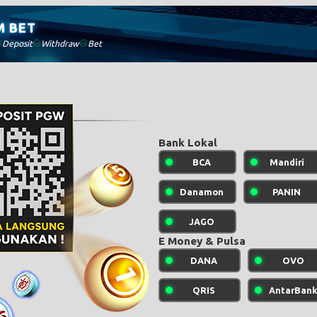
M BET
Deposit
Withdraw
Bet
Keno
Wheel
Limbo
Bank Lokal
BCA
Mandiri
Danamon
PANIN
JAGO
E Money & Pulsa
DANA
OVO
Mines
Go Rush
Color Predic
QRIS
AntarBank