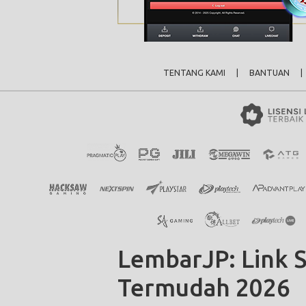
TENTANG KAMI
|
BANTUAN
|
Color Game
Win 
LembarJP: Link S
Golden Land
Jou
Termudah 2026